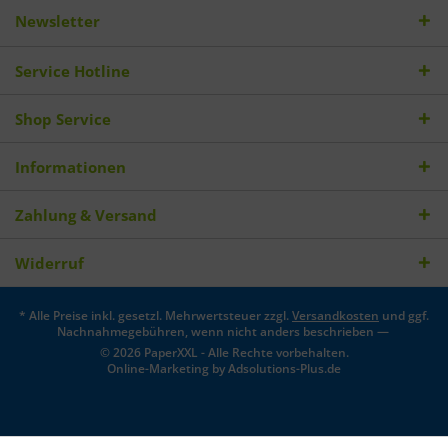
Newsletter
Service Hotline
Shop Service
Informationen
Zahlung & Versand
Widerruf
* Alle Preise inkl. gesetzl. Mehrwertsteuer zzgl.
Versandkosten
und ggf.
Nachnahmegebühren, wenn nicht anders beschrieben —
© 2026 PaperXXL - Alle Rechte vorbehalten.
Online-Marketing by
Adsolutions-Plus.de