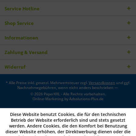
Service Hotline
Shop Service
Informationen
Zahlung & Versand
Widerruf
* Alle Preise inkl. gesetzl. Mehrwertsteuer zzgl.
Versandkosten
und ggf.
Nachnahmegebühren, wenn nicht anders beschrieben —
© 2026 PaperXXL - Alle Rechte vorbehalten.
Online-Marketing by
Adsolutions-Plus.de
Diese Website benutzt Cookies, die für den technischen
Betrieb der Website erforderlich sind und stets gesetzt
werden. Andere Cookies, die den Komfort bei Benutzung
dieser Website erhöhen, der Direktwerbung dienen oder die