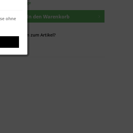
t ca. 1-3 Werktage
In den
Warenkorb
ise ohne
Fragen zum Artikel?
748029552