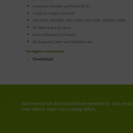
elementar-chlorfrei-gebleicht (ECF)
Cradle to Cradle Certified
ISO 9706, ISO 9001, ISO 14001 EN 12281, OHSAS 18001
für Duplex gut geeignet
hohes Volumen (1,35-fach)
für Kopierer, Laser- und Inkjetdrucker
Verfügbare Downloads:
Download
Abonnieren Sie den kostenlosen Newsletter und verpas
oder Aktion mehr von Ludwig Office.