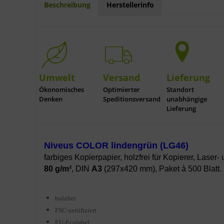
Beschreibung
Herstellerinfo
Umwelt
Versand
Lieferung
Ökonomisches
Optimierter
Standort
Denken
Speditionsversand
unabhängige
Lieferung
Niveus COLOR lindengrün (LG46)
farbiges Kopierpapier, holzfrei für Kopierer, Laser- 
80 g/m²
, DIN
A3
(297x420 mm), Paket à 500 Blatt.
holzfrei
FSC-zertifiziert
EU-Ecolabel