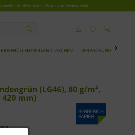
Gewerbe, Behörden etc. als auch an Verbraucher.

BRIEFHÜLLEN/VERSANDTASCHEN
VERPACKUNG
BESTS
ndengrün (LG46), 80 g/m²,
x 420 mm)
osten
—