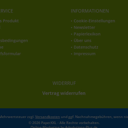
ERVICE
INFORMATIONEN
s Produkt
Cookie-Einstellungen
d
Newsletter
t
Papierlexikon
gsbedingungen
Über uns
be
Datenschutz
fsformular
Impressum
WIDERRUF
Vertrag widerrufen
l. Mehrwertsteuer zzgl.
Versandkosten
und ggf. Nachnahmegebühren, wenn nic
© 2026 PaperXXL - Alle Rechte vorbehalten.
Online-Marketing by
Adsolutions-Plus.de