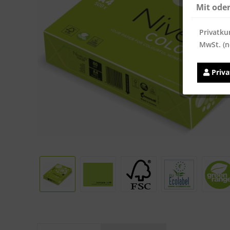
Mit ode
Privatku
MwSt. (n
Priv