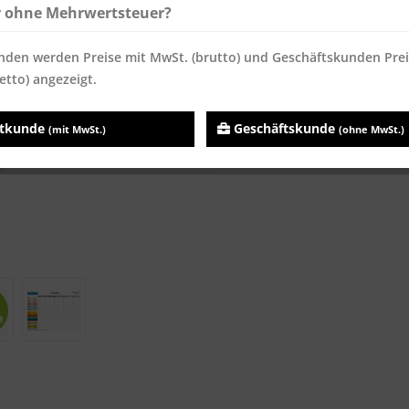
Sofort versandfertig, Lieferzei
r ohne Mehrwertsteuer?
nden werden Preise mit MwSt. (brutto) und Geschäftskunden Pre
etto) angezeigt.
Vergleichen
Merken
atkunde
Geschäftskunde
(mit MwSt.)
(ohne MwSt.)
Artikel-Nr.:
3