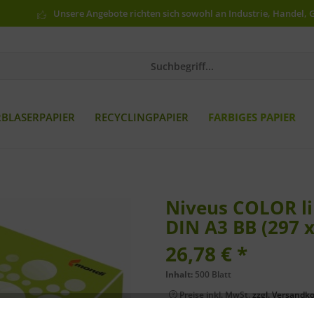
Unsere Angebote richten sich sowohl an Industrie, Handel, 
RBLASERPAPIER
RECYCLINGPAPIER
FARBIGES PAPIER
Niveus COLOR li
DIN A3 BB (297 
26,78 € *
Inhalt:
500 Blatt
Preise inkl. MwSt.
zzgl. Versandk