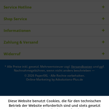
Service Hotline
Shop Service
Informationen
Zahlung & Versand
Widerruf
* Alle Preise inkl. gesetzl. Mehrwertsteuer zzgl.
Versandkosten
und ggf.
Nachnahmegebühren, wenn nicht anders beschrieben —
© 2026 PaperXXL - Alle Rechte vorbehalten.
Online-Marketing by
Adsolutions-Plus.de
Diese Website benutzt Cookies, die für den technischen
Betrieb der Website erforderlich sind und stets gesetzt