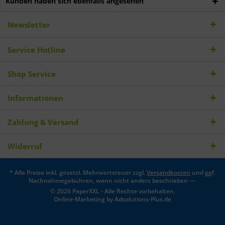
Kunden haben sich ebenfalls angesehen
Newsletter
Service Hotline
Shop Service
Informationen
Zahlung & Versand
Widerruf
* Alle Preise inkl. gesetzl. Mehrwertsteuer zzgl.
Versandkosten
und ggf.
Nachnahmegebühren, wenn nicht anders beschrieben —
© 2026 PaperXXL - Alle Rechte vorbehalten.
Online-Marketing by
Adsolutions-Plus.de