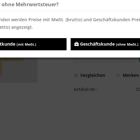
ab
98
13,33 € *
13,33 
r ohne Mehrwertsteuer?
ab
196
12,85 € *
12,85 
nden werden Preise mit MwSt. (brutto) und Geschäftskunden Pre
Inhalt:
500 Stück
etto) angezeigt.
Preise inkl. MwSt.
zzgl. Versandk
Sofort versandfertig, Lieferzei
atkunde
Geschäftskunde
(mit MwSt.)
(ohne MwSt.)
Vergleichen
Merken
Artikel-Nr.:
3