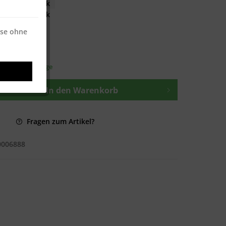
€ * / 500 Stück
€ * / 500 Stück
ise ohne
osten
—
t ca. 1-3 Werktage
In den
Warenkorb
Fragen zum Artikel?
0006888