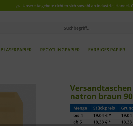
Unsere Angebote richten sich sowohl an Industrie, Handel, 
RBLASERPAPIER
RECYCLINGPAPIER
FARBIGES PAPIER
Versandtaschen 
natron braun 90
Menge
Stückpreis
Grund
bis
4
19,04 € *
19,04 
ab
5
18,33 € *
18,33 
ab
10
17,97 € *
17,97 