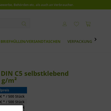
Gewerbe, Behörden etc. als auch an Verbraucher.

BRIEFHÜLLEN/VERSANDTASCHEN
VERPACKUNG
BESTS
DIN C5 selbstklebend
 g/m²
preis
€ * / 500 Stück
€ * / 500 Stück
€ * / 500 Stück