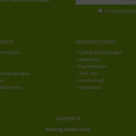
sen Sie keine Neuigkeit
Die
Datenschut
ERVICE
INFORMATIONEN
s Produkt
Cookie-Einstellungen
d
Newsletter
t
Papierlexikon
gsbedingungen
Über uns
be
Datenschutz
fsformular
Impressum
WIDERRUF
Vertrag widerrufen