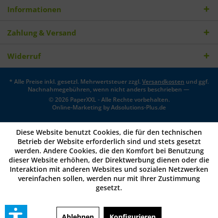
Informationen
Zahlung & Versand
Widerruf
* Alle Preise inkl. gesetzl. Mehrwertsteuer zzgl.
Versandkosten
und ggf.
Nachnahmegebühren, wenn nicht anders beschrieben —
© 2026 PaperXXL - Alle Rechte vorbehalten.
Online-Marketing by
Adsolutions-Plus.de
Diese Website benutzt Cookies, die für den technischen
Betrieb der Website erforderlich sind und stets gesetzt
werden. Andere Cookies, die den Komfort bei Benutzung
dieser Website erhöhen, der Direktwerbung dienen oder die
Interaktion mit anderen Websites und sozialen Netzwerken
vereinfachen sollen, werden nur mit Ihrer Zustimmung
gesetzt.
Ablehnen
Konfigurieren