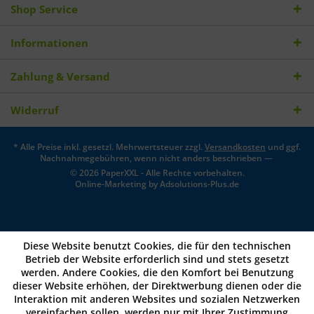
Shop Service
Informationen
Zahlung & Versand
Widerruf
* Alle Preise inkl. gesetzl. Mehrwertsteuer zzgl.
Versandkosten
und ggf.
Nachnahmegebühren, wenn nicht anders beschrieben —
© 2026 PaperXXL - Alle Rechte vorbehalten.
Online-Marketing by
Adsolutions-Plus.de
Diese Website benutzt Cookies, die für den technischen
Betrieb der Website erforderlich sind und stets gesetzt
werden. Andere Cookies, die den Komfort bei Benutzung
dieser Website erhöhen, der Direktwerbung dienen oder die
Interaktion mit anderen Websites und sozialen Netzwerken
vereinfachen sollen, werden nur mit Ihrer Zustimmung