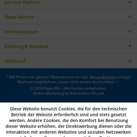
Service Hotline
Shop Service
Informationen
Zahlung & Versand
Widerruf
* Alle Preise inkl. gesetzl. Mehrwertsteuer zzgl.
Versandkosten
und ggf.
Nachnahmegebühren, wenn nicht anders beschrieben —
© 2026 PaperXXL - Alle Rechte vorbehalten.
Online-Marketing by
Adsolutions-Plus.de
Diese Website benutzt Cookies, die für den technischen
Betrieb der Website erforderlich sind und stets gesetzt
werden. Andere Cookies, die den Komfort bei Benutzung
dieser Website erhöhen, der Direktwerbung dienen oder die
Interaktion mit anderen Websites und sozialen Netzwerken