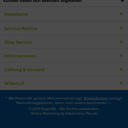
Kunden haben sich ebenfalls angesehen
Newsletter
Service Hotline
Shop Service
Informationen
Zahlung & Versand
Widerruf
* Alle Preise inkl. gesetzl. Mehrwertsteuer zzgl.
Versandkosten
und ggf.
Nachnahmegebühren, wenn nicht anders beschrieben —
© 2026 PaperXXL - Alle Rechte vorbehalten.
Online-Marketing by
Adsolutions-Plus.de