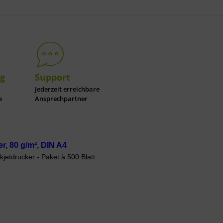
ng
Support
Jederzeit erreichbare
e
Ansprechpartner
er, 80 g/m², DIN A4
kjetdrucker - Paket à 500 Blatt.