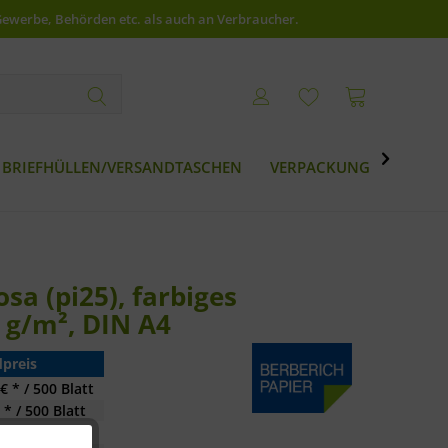
Gewerbe, Behörden etc. als auch an Verbraucher.

BRIEFHÜLLEN/VERSANDTASCHEN
VERPACKUNG
BESTS
a (pi25), farbiges
 g/m², DIN A4
preis
€ * / 500 Blatt
 * / 500 Blatt
 * / 500 Blatt