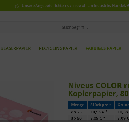
Unsere Angebote richten sich sowohl an Industrie, Handel, 
RBLASERPAPIER
RECYCLINGPAPIER
FARBIGES PAPIER
Niveus COLOR ros
Kopierpapier, 80
Menge
Stückpreis
Grund
ab
25
10,53 € *
10,53 
ab
50
8,09 € *
8,09 €
ab
100
7,85 € *
7,85 €