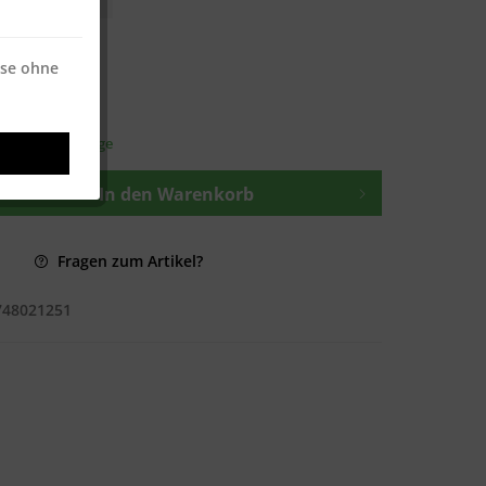
 * / 500 Blatt
 * / 500 Blatt
ise ohne
osten
—
t ca. 1-3 Werktage
In den
Warenkorb
Fragen zum Artikel?
748021251