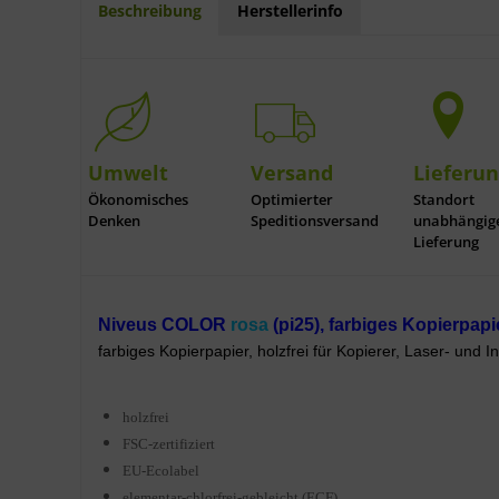
Beschreibung
Herstellerinfo
Umwelt
Versand
Lieferu
Ökonomisches
Optimierter
Standort
Denken
Speditionsversand
unabhängig
Lieferung
Niveus COLOR
rosa
(pi25), farbiges Kopierpapi
farbiges Kopierpapier, holzfrei für Kopierer, Laser- und In
holzfrei
FSC-zertifiziert
EU-Ecolabel
elementar-chlorfrei-gebleicht (ECF)