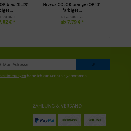
OR blau (BL29),
Niveus COLOR orange (OR43),
Niveus
biges...
farbiges...
(LG
lt
500 Blatt
Inhalt
500 Blatt
7,02 € *
ab 7,79 € *
zbestimmungen
habe ich zur Kenntnis genommen.
ZAHLUNG & VERSAND