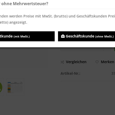
ab
200
7,14 € *
7,14 €
r ohne Mehrwertsteuer?
ab
600
7,02 € *
7,02 €
nden werden Preise mit MwSt. (brutto) und Geschäftskunden Pre
Inhalt:
500 Blatt
etto) angezeigt.
Preise inkl. MwSt.
zzgl. Versandk
Sofort versandfertig, Lieferzei
atkunde
Geschäftskunde
(mit MwSt.)
(ohne MwSt.)
Vergleichen
Merken
Artikel-Nr.:
3