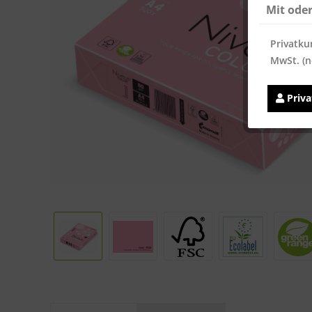
Mit ode
Privatku
MwSt. (n
Priv