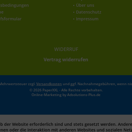
gsbedingungen
Über uns
be
Datenschutz
fsformular
Impressum
WIDERRUF
Vertrag widerrufen
l. Mehrwertsteuer zzgl.
Versandkosten
und ggf. Nachnahmegebühren, wenn nic
© 2026 PaperXXL - Alle Rechte vorbehalten.
Online-Marketing by
Adsolutions-Plus.de
eb der Website erforderlich sind und stets gesetzt werden. Ander
enen oder die Interaktion mit anderen Websites und sozialen Ne