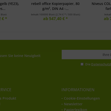
elb (YE23),
rebell office Kopierpapier, 80
Niveus COL
s...
g/m², DIN A4 -...
far
 Blatt
Inhalt
100000 Blatt
(2,74 € * / 500 Blatt)
Inha
 € *
ab 547,40 € *
ab 
sen Sie keine Neuigkeit
Die
Datenschut
ERVICE
INFORMATIONEN
s Produkt
Cookie-Einstellungen
d
Newsletter
t
Papierlexikon