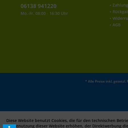
06138 941220
Zahlun
Rückga
Mo.-Fr. 08:00 - 16:30 Uhr
Widerru
AGB
* Alle Preise inkl. gesetz
Diese Website benutzt Cookies, die für den technischen Betri
bei Benutzung dieser Website erhöhen, der Direktwerbung di