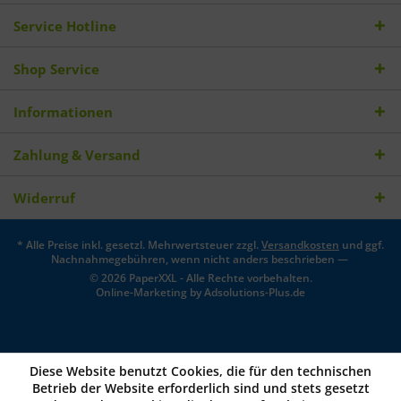
Service Hotline
Shop Service
Informationen
Zahlung & Versand
Widerruf
* Alle Preise inkl. gesetzl. Mehrwertsteuer zzgl.
Versandkosten
und ggf.
Nachnahmegebühren, wenn nicht anders beschrieben —
© 2026 PaperXXL - Alle Rechte vorbehalten.
Online-Marketing by
Adsolutions-Plus.de
Diese Website benutzt Cookies, die für den technischen
Betrieb der Website erforderlich sind und stets gesetzt